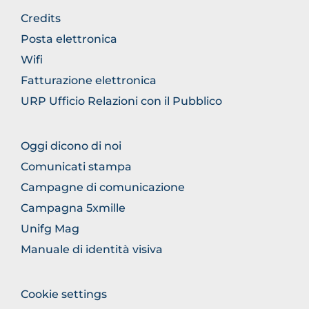
BROWSE
Credits
THE
Posta elettronica
SECTION
Wifi
Fatturazione elettronica
URP Ufficio Relazioni con il Pubblico
BROWSE
Oggi dicono di noi
THE
Comunicati stampa
SECTION
Campagne di comunicazione
Campagna 5xmille
Unifg Mag
Manuale di identità visiva
BROWSE
Cookie settings