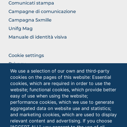
THE
Comunicati stampa
SECTION
Campagne di comunicazione
Campagna 5xmille
Unifg Mag
Manuale di identità visiva
BROWSE
Cookie settings
THE
Privacy
SECTION
We use a selection of our own and third-party
Privacy - Studenti
cookies on the pages of this website: Essential
cookies, which are required in order to use the
website; functional cookies, which provide better
Browse
easy of use when using the website;
the
performance cookies, which we use to generate
section
aggregated data on website use and statistics;
and marketing cookies, which are used to display
relevant content and advertising. If you choose