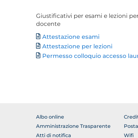
Giustificativi per esami e lezioni p
docente
Document
Attestazione esami
Document
Attestazione per lezioni
Document
Permesso colloquio accesso laur
BROWSE
BRO
Albo online
Credi
THE
THE
Amministrazione Trasparente
Posta
SECTION
SEC
Atti di notifica
Wifi