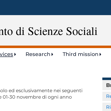
Skip
to
main
content
to di Scienze Sociali
vices
Research
Third mission
B
 solo ed esclusivamente nei seguenti
R
 e 01-30 novembre di ogni anno
R