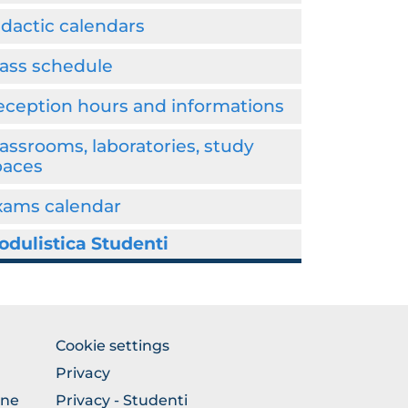
dactic calendars
lass schedule
eception hours and informations
assrooms, laboratories, study
paces
xams calendar
odulistica Studenti
BROWSE
Cookie settings
THE
Privacy
SECTION
one
Privacy - Studenti