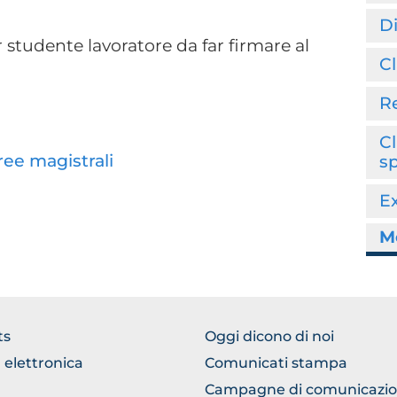
Di
er studente lavoratore da far firmare al
C
R
Cl
ee magistrali
s
E
M
WSE
BROWSE
ts
Oggi dicono di noi
THE
 elettronica
Comunicati stampa
TION
SECTION
Campagne di comunicazi