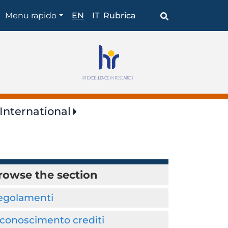
Browse
Menu rapido
EN
IT
Rubrica
the
section
International
rowse the section
egolamenti
iconoscimento crediti