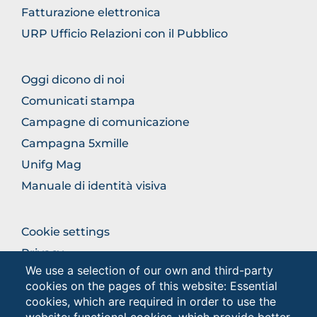
Fatturazione elettronica
URP Ufficio Relazioni con il Pubblico
BROWSE
Oggi dicono di noi
THE
Comunicati stampa
SECTION
Campagne di comunicazione
Campagna 5xmille
Unifg Mag
Manuale di identità visiva
BROWSE
Cookie settings
THE
Privacy
SECTION
We use a selection of our own and third-party
Privacy - Studenti
cookies on the pages of this website: Essential
cookies, which are required in order to use the