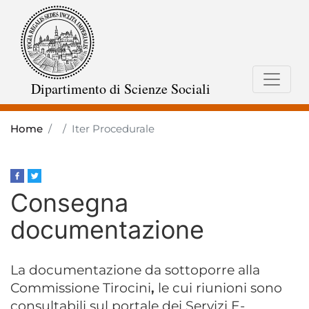
Skip
to
main
content
Dipartimento di Scienze Sociali
Home
Iter Procedurale
Consegna
documentazione
La documentazione da sottoporre alla
Commissione Tirocini
,
le cui riunioni sono
consultabili sul portale dei Servizi E-