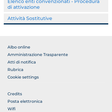
Elenco enti convenzionati - Procedura
di attivazione
Attività Sostitutive
BROWSE
Albo online
THE
Amministrazione Trasparente
SECTION
Atti di notifica
Rubrica
Cookie settings
BROWSE
Credits
THE
Posta elettronica
SECTION
Wifi