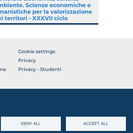
mbiente. Scienze economiche e
anistiche per la valorizzazione
i territori - XXXVII ciclo
BROWSE
Cookie settings
THE
Privacy
SECTION
one
Privacy - Studenti
DENY ALL
ACCEPT ALL