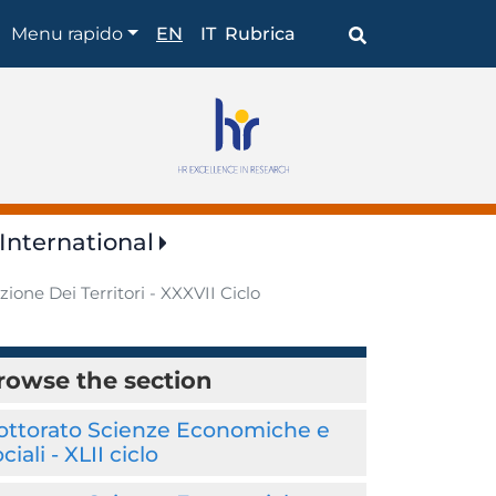
Browse
Menu rapido
EN
IT
Rubrica
the
section
International
ne Dei Territori - XXXVII Ciclo
rowse the section
ottorato Scienze Economiche e
ciali - XLII ciclo