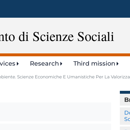
Skip
to
main
content
to di Scienze Sociali
vices
Research
Third mission
biente. Scienze Economiche E Umanistiche Per La Valorizzazio
B
D
So