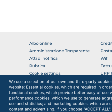
BROWSE
BRO
Albo online
Credi
THE
THE
Amministrazione Trasparente
Posta
SECTION
SEC
Atti di notifica
Wifi
Rubrica
Fattu
Cookie settings
URP Uf
Pubbl
We use a selection of our own and third-party cookies
website: Essential cookies, which are required in orde
functional cookies, which provide better easy of use 
performance cookies, which we use to generate aggr
use and statistics; and marketing cookies, which are u
content and advertising. If you choose "ACCEPT ALL",