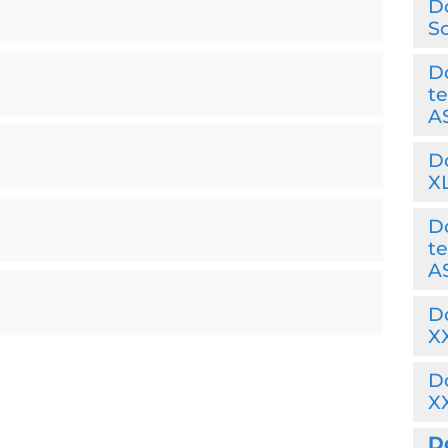
D
So
Do
te
AS
D
XL
Do
te
AS
D
XX
D
XX
Do