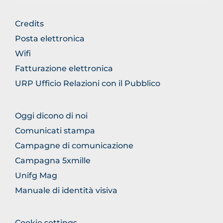
BROWSE
Credits
THE
Posta elettronica
SECTION
Wifi
Fatturazione elettronica
URP Ufficio Relazioni con il Pubblico
BROWSE
Oggi dicono di noi
THE
Comunicati stampa
SECTION
Campagne di comunicazione
Campagna 5xmille
Unifg Mag
Manuale di identità visiva
Cookie settings