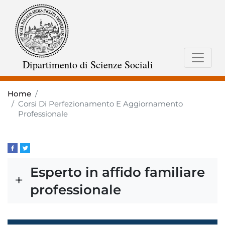
Skip
to
main
content
Dipartimento di Scienze Sociali
Home
Corsi Di Perfezionamento E Aggiornamento
Professionale
Esperto in affido familiare
professionale