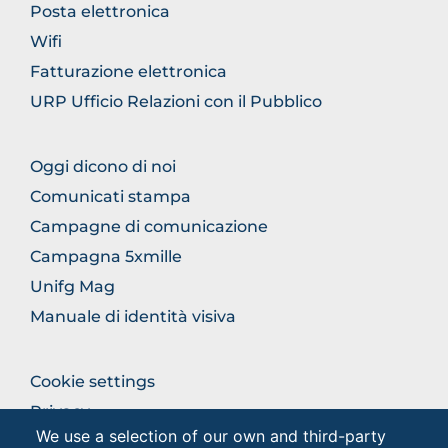
THE
Posta elettronica
SECTION
Wifi
Fatturazione elettronica
URP Ufficio Relazioni con il Pubblico
BROWSE
Oggi dicono di noi
THE
Comunicati stampa
SECTION
Campagne di comunicazione
Campagna 5xmille
Unifg Mag
Manuale di identità visiva
BROWSE
Cookie settings
THE
Privacy
SECTION
We use a selection of our own and third-party
Privacy - Studenti