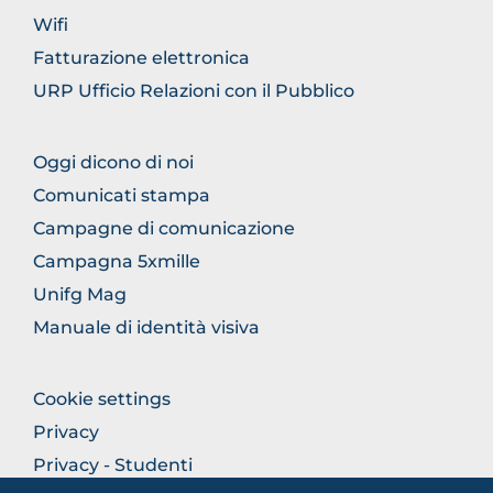
Wifi
Fatturazione elettronica
URP Ufficio Relazioni con il Pubblico
FOOTER
Oggi dicono di noi
COMUNICAZIONE
Comunicati stampa
Campagne di comunicazione
Campagna 5xmille
Unifg Mag
Manuale di identità visiva
FOOTER
Cookie settings
COLONNA
Privacy
DESTRA
Privacy - Studenti