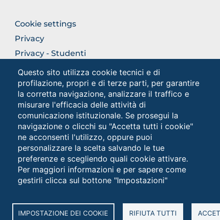
FOOTER
Cookie settings
COLONNA
Privacy
DESTRA
Privacy - Studenti
Questo sito utilizza cookie tecnici e di
profilazione, propri e di terze parti, per garantire
Social
la corretta navigazione, analizzare il traffico e
misurare l'efficacia delle attività di
comunicazione istituzionale. Se prosegui la
navigazione o clicchi su "Accetta tutti i cookie"
ne acconsenti l'utilizzo, oppure puoi
personalizzare la scelta salvando le tue
preferenze e scegliendo quali cookie attivare.
Per maggiori informazioni e per sapere come
gestirli clicca sul bottone "Impostazioni"
Università degli Studi di Foggia • Via A.Gramsci 89/91 •
Codice fiscale: 94045260711 • Partita IVA: 03016180717
PEC: protocollo@cert.unifg.it • Webmaster:
servizioweb@unifg.it
IMPOSTAZIONE DEI COOKIE
RIFIUTA TUTTI
ACCET
Cookies