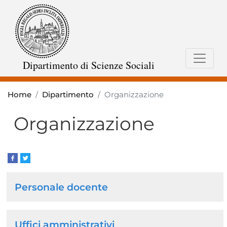
Salta
al
contenuto
principale
Dipartimento di Scienze Sociali
Home
Dipartimento
Organizzazione
Organizzazione
Navigazione
Personale docente
principale
Uffici amministrativi