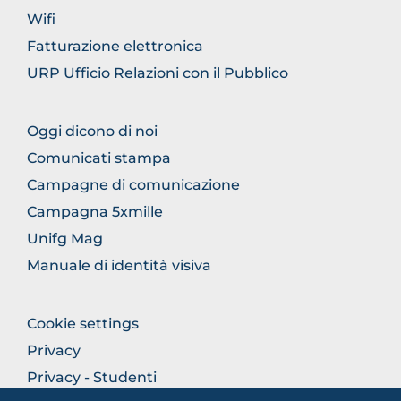
Wifi
Fatturazione elettronica
URP Ufficio Relazioni con il Pubblico
FOOTER
Oggi dicono di noi
COMUNICAZIONE
Comunicati stampa
Campagne di comunicazione
Campagna 5xmille
Unifg Mag
Manuale di identità visiva
FOOTER
Cookie settings
COLONNA
Privacy
DESTRA
Privacy - Studenti