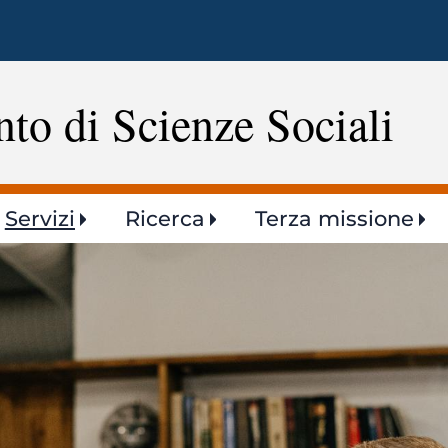
Salta
al
contenuto
principale
to di Scienze Sociali
Servizi
Ricerca
Terza missione