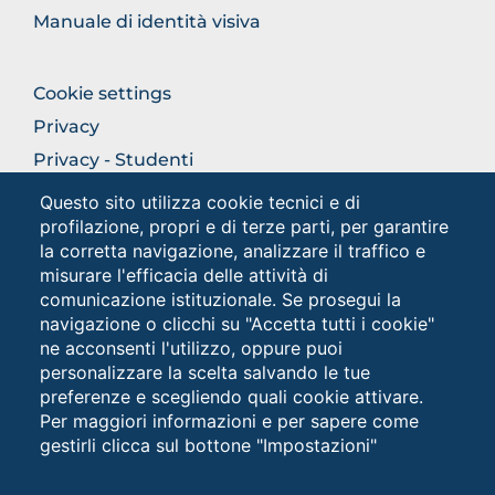
Manuale di identità visiva
FOOTER
Cookie settings
COLONNA
Privacy
DESTRA
Privacy - Studenti
Questo sito utilizza cookie tecnici e di
profilazione, propri e di terze parti, per garantire
Social
la corretta navigazione, analizzare il traffico e
misurare l'efficacia delle attività di
comunicazione istituzionale. Se prosegui la
navigazione o clicchi su "Accetta tutti i cookie"
ne acconsenti l'utilizzo, oppure puoi
personalizzare la scelta salvando le tue
preferenze e scegliendo quali cookie attivare.
Per maggiori informazioni e per sapere come
gestirli clicca sul bottone "Impostazioni"
Università degli Studi di Foggia • Via A.Gramsci 89/91 •
Codice fiscale: 94045260711 • Partita IVA: 03016180717
PEC: protocollo@cert.unifg.it • Webmaster: