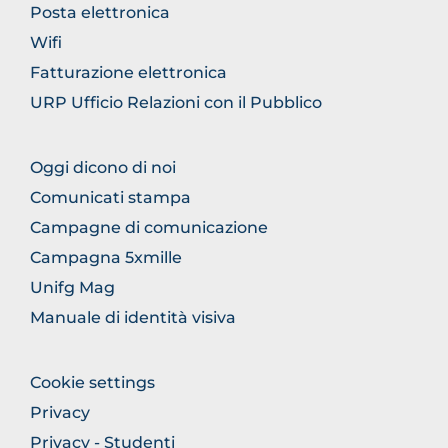
GENERICO
Posta elettronica
Wifi
Fatturazione elettronica
URP Ufficio Relazioni con il Pubblico
FOOTER
Oggi dicono di noi
COMUNICAZIONE
Comunicati stampa
Campagne di comunicazione
Campagna 5xmille
Unifg Mag
Manuale di identità visiva
FOOTER
Cookie settings
COLONNA
Privacy
DESTRA
Privacy - Studenti