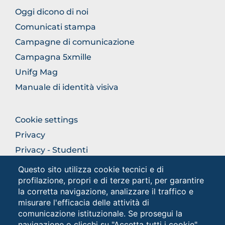
FOOTER
Oggi dicono di noi
COMUNICAZIONE
Comunicati stampa
Campagne di comunicazione
Campagna 5xmille
Unifg Mag
Manuale di identità visiva
FOOTER
Cookie settings
COLONNA
Privacy
DESTRA
Privacy - Studenti
Questo sito utilizza cookie tecnici e di
profilazione, propri e di terze parti, per garantire
Social
la corretta navigazione, analizzare il traffico e
misurare l'efficacia delle attività di
comunicazione istituzionale. Se prosegui la
navigazione o clicchi su "Accetta tutti i cookie"