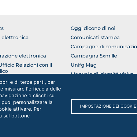
TER
FOOTER
ts
Oggi dicono di noi
ERICO
COMUNICAZIONE
 elettronica
Comunicati stampa
Campagne di comunicazi
razione elettronica
Campagna 5xmille
ficio Relazioni con il
Unifg Mag
ico
Manuale di identità visiva
opri e di terze parti, per
 e misurare l'efficacia delle
Social
 navigazione o clicchi su
e puoi personalizzare la
IMPOSTAZIONE DEI COOKIE
ookie attivare. Per
rsità degli Studi di Foggia • Via A.Gramsci 89/91 • Codice fiscale: 
a sul bottone
protocollo@cert.unifg.it • Webmaster: servizioweb@unifg.it