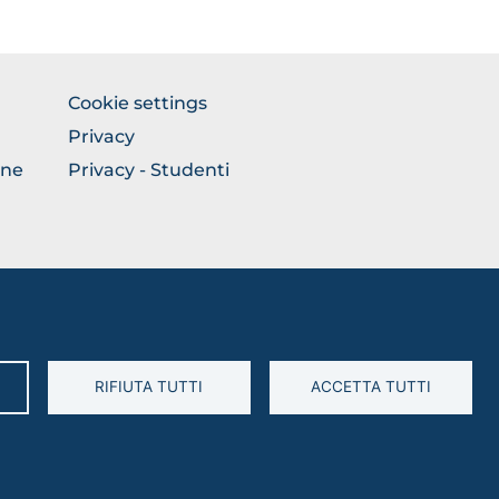
FOOTER
Cookie settings
COLONNA
Privacy
DESTRA
one
Privacy - Studenti
RIFIUTA TUTTI
ACCETTA TUTTI
94045260711 • Partita IVA: 03016180717