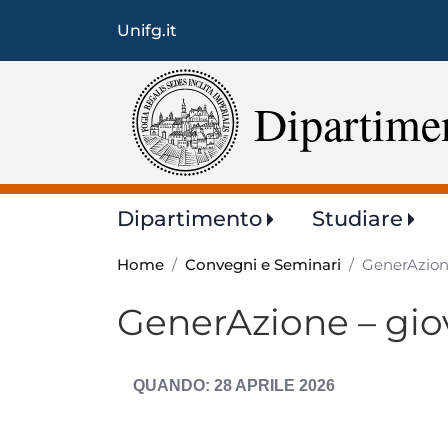
Unifg.it
Dipartimen
Main
Dipartimento
Studiare
navigation
Home
Convegni e Seminari
GenerAzion
GenerAzione – gio
DATA
28 APRILE 2026
EVENTO
ESPOSTA