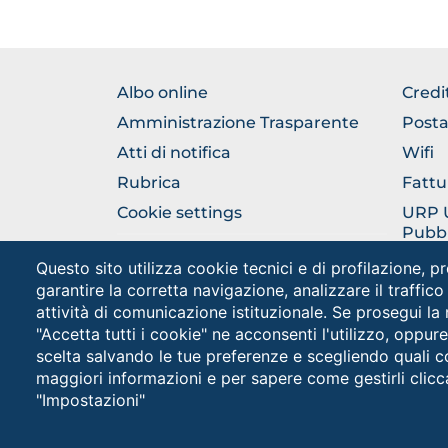
FOOTER
FOO
Albo online
Credi
NORMATIVA
GEN
Amministrazione Trasparente
Posta
Atti di notifica
Wifi
Rubrica
Fattu
Cookie settings
URP Uf
Pubbl
Questo sito utilizza cookie tecnici e di profilazione, pr
garantire la corretta navigazione, analizzare il traffico
attività di comunicazione istituzionale. Se prosegui la
"Accetta tutti i cookie" ne acconsenti l'utilizzo, oppur
scelta salvando le tue preferenze e scegliendo quali c
Unive
maggiori informazioni e per sapere come gestirli clicc
Cookies
PEC: 
"Impostazioni"
settings
button